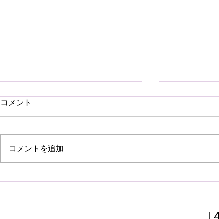
コメント
コメントを追加…
アイスホース無料/L4L神煙新
新宿デートス
宿シーシャ
新宿シーシ
L